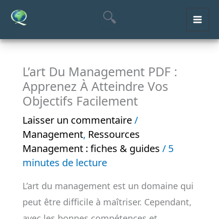
Aller
MAI
au
ME
contenu
L’art Du Management PDF :
Apprenez À Atteindre Vos
Objectifs Facilement
Laisser un commentaire
/
Management
,
Ressources
Management : fiches & guides
/
5
minutes de lecture
L’art du management est un domaine qui
peut être difficile à maîtriser. Cependant,
avec les bonnes compétences et