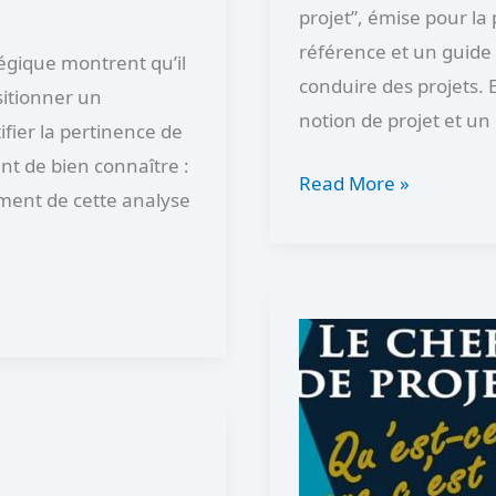
projet”, émise pour la
référence et un guide 
égique montrent qu’il
conduire des projets. E
sitionner un
notion de projet et u
fier la pertinence de
ant de bien connaître :
Read More »
ement de cette analyse
Les
qualités
d’un
chef
de