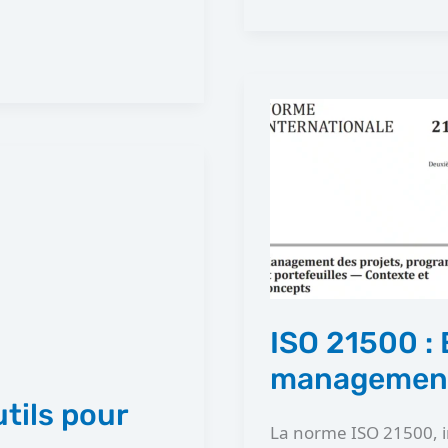
ISO
21500
:
Evaluation
et
intégration
du
management
ISO 21500 : 
de
management
projet
tils pour
La norme ISO 21500, i