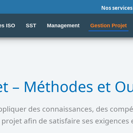
Nos services
s ISO
SST
Management
Gestion Projet
et – Méthodes et Ou
appliquer des connaissances, des compét
projet afin de satisfaire ses exigences e