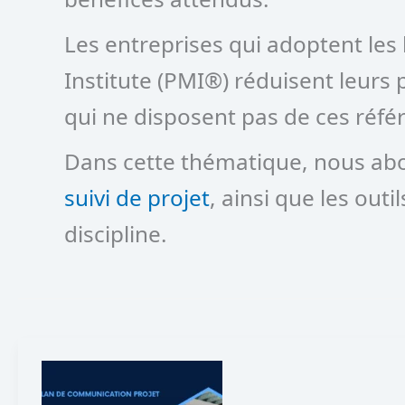
Les entreprises qui adoptent le
Institute (PMI®) réduisent leurs
qui ne disposent pas de ces réfé
Dans cette thématique, nous abor
suivi de projet
, ainsi que les out
discipline.
Qu’est-
ce