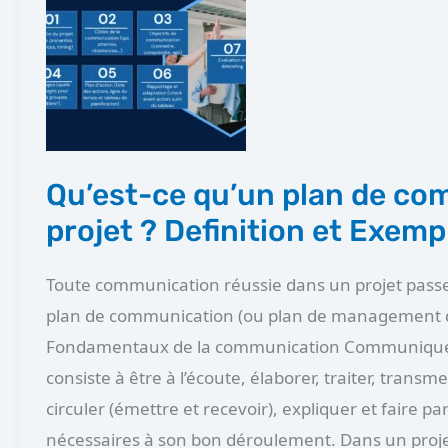
qu’un
plan
de
communication
projet
?
Qu’est-ce qu’un plan de c
Definition
projet ? Definition et Exemp
et
Exemples
Toute communication réussie dans un projet passe 
plan de communication (ou plan de management 
Fondamentaux de la communication Communiquer
consiste à être à l’écoute, élaborer, traiter, transmet
circuler (émettre et recevoir), expliquer et faire p
nécessaires à son bon déroulement. Dans un proje