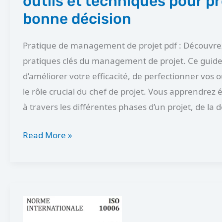
outils et techniques pour pr
pour
bonne décision
prendre
la
Pratique de management de projet pdf : Découvrez
bonne
pratiques clés du management de projet. Ce guid
décision
d’améliorer votre efficacité, de perfectionner vos 
le rôle crucial du chef de projet. Vous apprendrez
à travers les différentes phases d’un projet, de la d
Read More »
ISO
10006