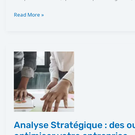
Read More »
Analyse
Stratégique
:
des
outils
pour
optimiser
votre
Analyse Stratégique : des ou
entreprise