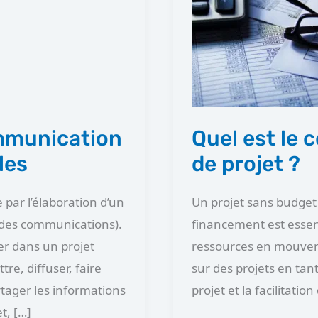
le
coût
et
budget
prévisionnel
de
ommunication
Quel est le 
projet
les
de projet ?
?
par l’élaboration d’un
Un projet sans budget
des communications).
financement est essent
 dans un projet
ressources en mouveme
tre, diffuser, faire
sur des projets en tan
artager les informations
projet et la facilitat
t, […]