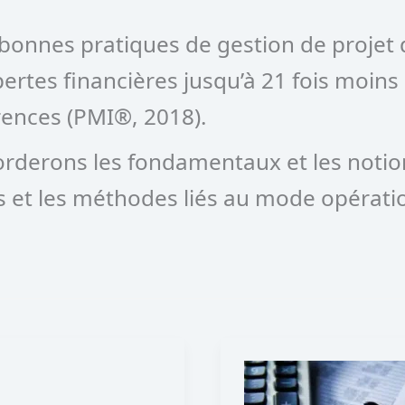
s bonnes pratiques de gestion de proje
 pertes financières jusqu’à 21 fois moi
rences (PMI®, 2018).
derons les fondamentaux et les notions
ils et les méthodes liés au mode opérati
Quel
est