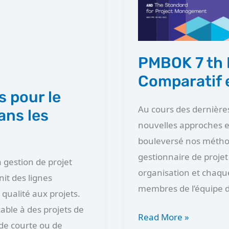
Guide
:
Nouveautés,
Comparatif
PMBOK 7 th 
et
Comparatif 
Analyse
s pour le
Au cours des dernière
ans les
nouvelles approches 
bouleversé nos méthod
gestionnaire de projet
 gestion de projet
organisation et chaque
it des lignes
membres de l’équipe d
qualité aux projets.
cable à des projets de
Read More »
 de courte ou de