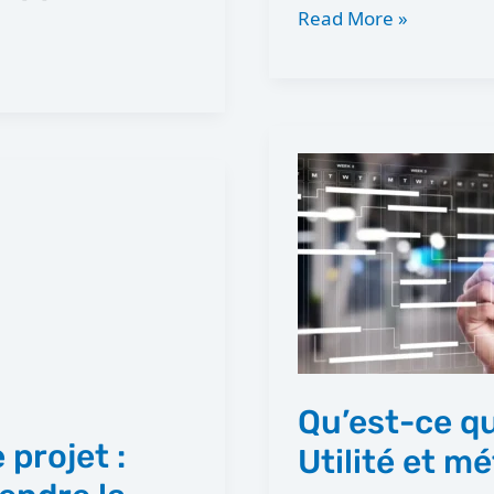
Read More »
Qu’est-
ce
qu’un
portefeuille
de
projets ?
Utilité
et
Qu’est-ce qu
méthode
projet :
Utilité et m
expliquée