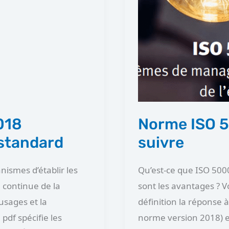
Norme
ISO
50001
définition
et
étapes
à
suivre
018
Norme ISO 50
 standard
suivre
nismes d’établir les
Qu’est-ce que ISO 5000
 continue de la
sont les avantages ? Vo
usages et la
définition la réponse à
df spécifie les
norme version 2018) es