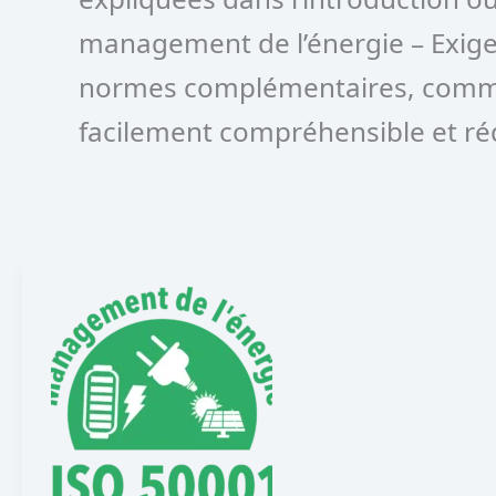
management de l’énergie – Exigenc
normes complémentaires, comme 
facilement compréhensible et rédu
Normes
ISO
50001
:
exigences
et