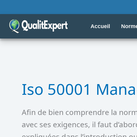
Aller
au
contenu
Accueil
Norme
Iso 50001 Mana
Afin de bien comprendre la norme
avec ses exigences, il faut d’ab
expliquées dans l’introduction 