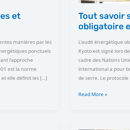
en
2024.
es et
Tout savoir 
obligatoire 
rentes manières par les
L’audit énergétique ob
énergétiques ponctuels
Kyoto est signé lors 
ant l’approche
cadre des Nations Unie
001 est la norme
international a pour bu
t elle définit les […]
de serre. Le protocole 
Read More »