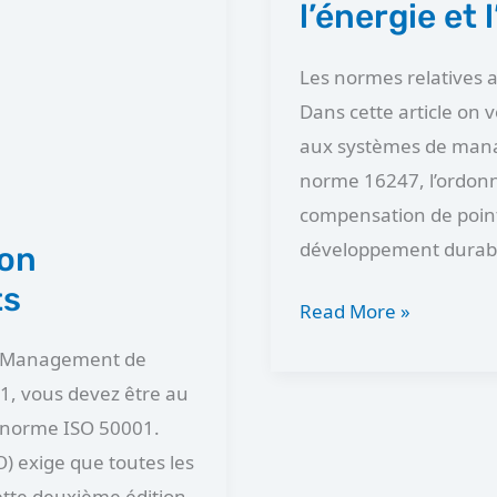
l’énergie et
de
l’énergie
Les normes relatives
et
Dans cette article on
l’ISO
aux systèmes de mana
50001
norme 16247, l’ordonna
compensation de point
développement durabl
ion
ts
Read More »
de Management de
01, vous devez être au
a norme ISO 50001.
O) exige que toutes les
ette deuxième édition