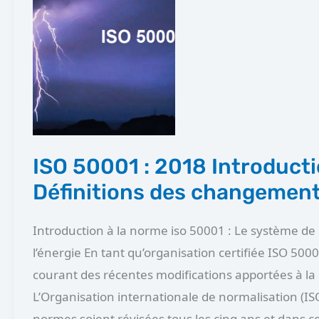
ISO
50001
:
2018
Introduction
Définitions
des
changements
ISO 50001 : 2018 Introduct
Définitions des changemen
Introduction à la norme iso 50001 : Le système 
l’énergie En tant qu’organisation certifiée ISO 500
courant des récentes modifications apportées à l
L’Organisation internationale de normalisation (IS
normes soient révisées tous les cinq ans et dans c