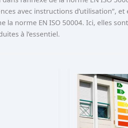
es avec instructions d’utilisation”, et e
la norme EN ISO 50004. Ici, elles son
ites à l’essentiel.
Tout
savoir
sur
l’audit
énergétique
obligatoire