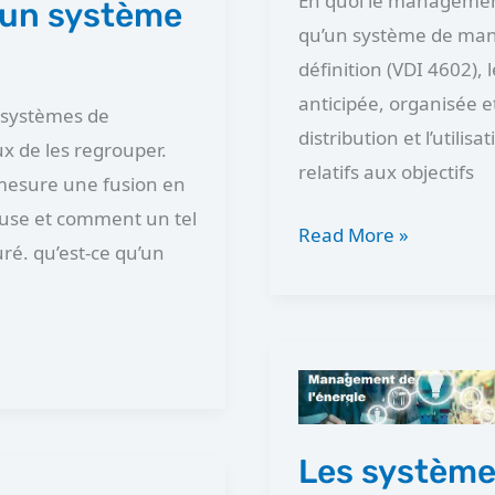
En quoi le management 
?
 un système
qu’un système de mana
définition (VDI 4602),
anticipée, organisée e
 systèmes de
distribution et l’utili
ux de les regrouper.
relatifs aux objectifs
 mesure une fusion en
euse et comment un tel
Read More »
é. qu’est-ce qu’un
Les
systèmes
de
Les systèm
management