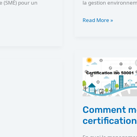
e (SMÉ) pour un
la gestion environnem
Read More »
Comment
mettre
à
jour
votre
Comment met
certification
iso
certificatio
50001:2018