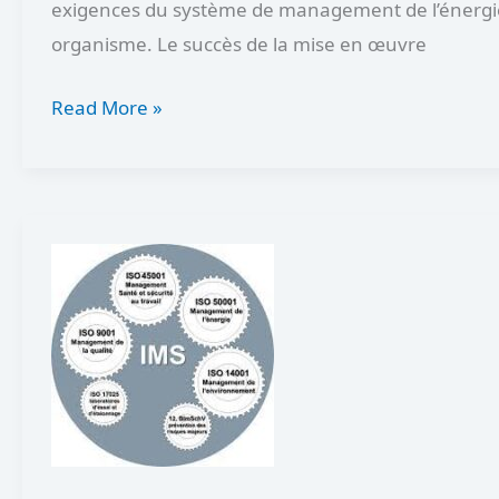
exigences du système de management de l’énergi
organisme. Le succès de la mise en œuvre
Read More »
Où
se
situe
ISO
50001
dans
un