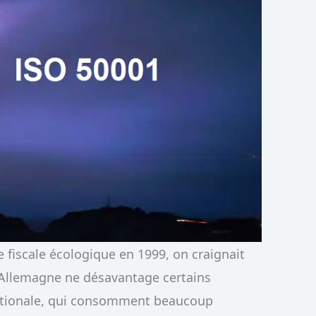
e fiscale écologique en 1999, on craignait
n Allemagne ne désavantage certains
nationale, qui consomment beaucoup