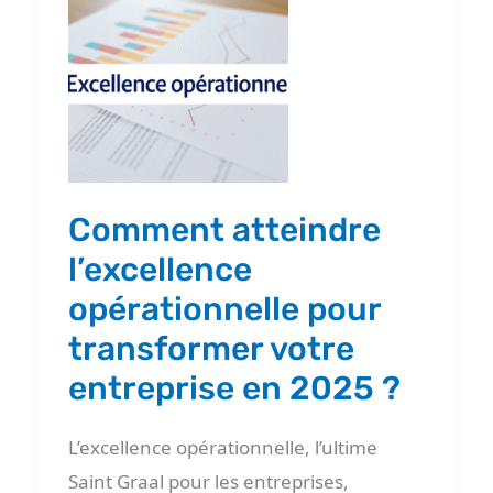
atteindre
l’excellence
opérationnelle
pour
transformer
votre
entreprise
Comment atteindre
en
l’excellence
2025
opérationnelle pour
?
transformer votre
entreprise en 2025 ?
L’excellence opérationnelle, l’ultime
Saint Graal pour les entreprises,