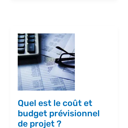
Quel
est
le
coût
et
budget
prévisionnel
de
Quel est le coût et
projet
budget prévisionnel
?
de projet ?