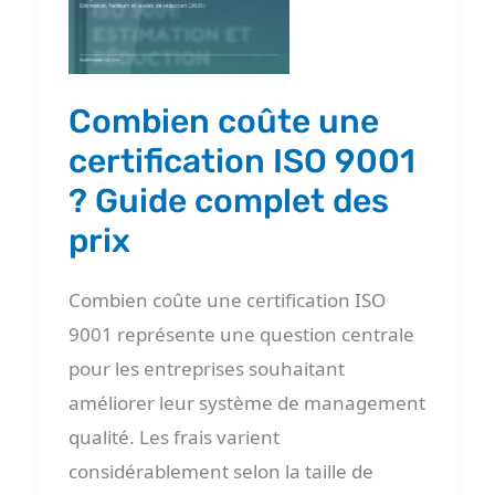
une
certification
ISO
Combien coûte une
9001
certification ISO 9001
?
? Guide complet des
Guide
prix
complet
des
Combien coûte une certification ISO
prix
9001 représente une question centrale
pour les entreprises souhaitant
améliorer leur système de management
qualité. Les frais varient
considérablement selon la taille de