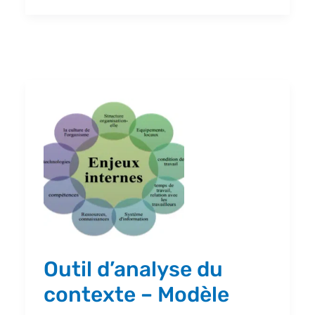
Outil
d’analyse
du
contexte
–
Modèle
Outil d’analyse du
contexte – Modèle