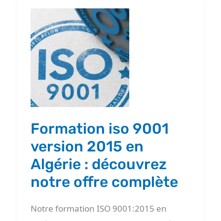
Formation
iso
9001
version
2015
en
Algérie
:
Formation iso 9001
découvrez
version 2015 en
notre
Algérie : découvrez
offre
notre offre complète
complète
Notre formation ISO 9001:2015 en