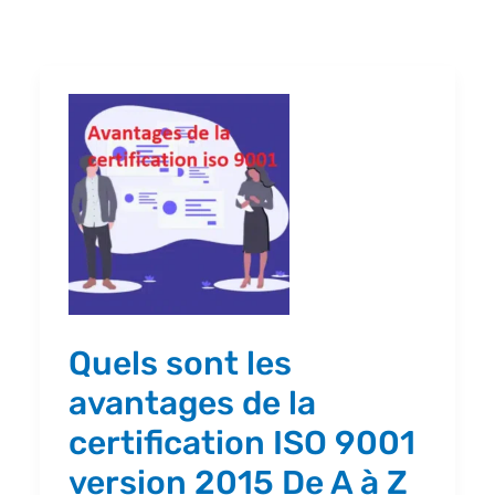
Quels
sont
les
avantages
de
la
certification
ISO
Quels sont les
9001
avantages de la
version
certification ISO 9001
2015
version 2015 De A à Z
De