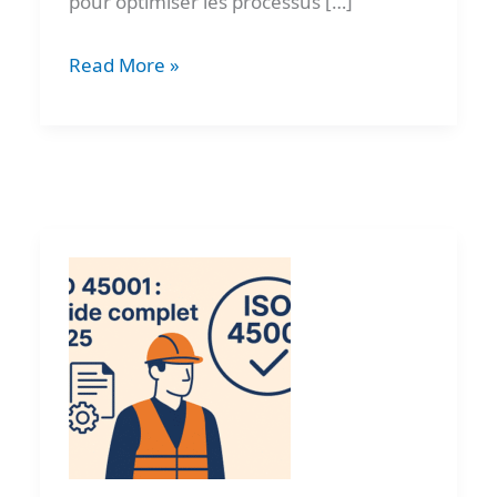
pour optimiser les processus […]
Read More »
ISO
45001
:
Guide
complet
pour
la