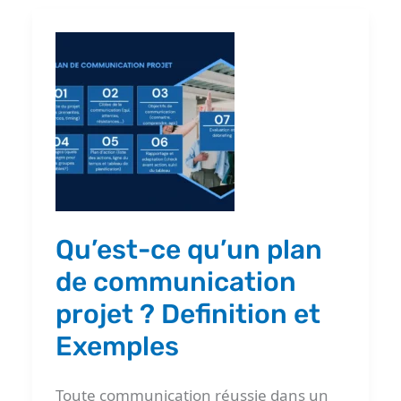
Qu’est-
ce
qu’un
plan
de
communication
projet
?
Qu’est-ce qu’un plan
Definition
de communication
et
projet ? Definition et
Exemples
Exemples
Toute communication réussie dans un