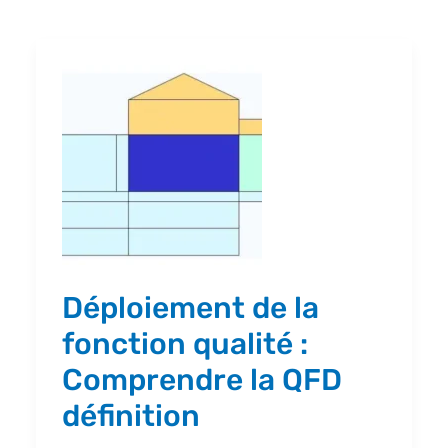
Déploiement
de
la
fonction
qualité
:
Comprendre
la
Déploiement de la
QFD
fonction qualité :
définition
Comprendre la QFD
définition