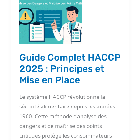
HACCP
2025
:
Principes
et
Mise
Guide Complet HACCP
en
2025 : Principes et
Place
Mise en Place
Le système HACCP révolutionne la
sécurité alimentaire depuis les années
1960. Cette méthode d’analyse des
dangers et de maîtrise des points
critiques protège les consommateurs