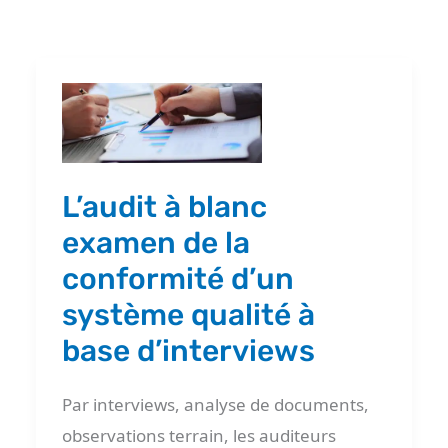
L’audit
à
blanc
examen
L’audit à blanc
de
examen de la
la
conformité d’un
conformité
système qualité à
d’un
base d’interviews
système
qualité
Par interviews, analyse de documents,
à
observations terrain, les auditeurs
base