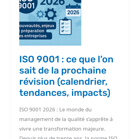
:
ce
que
l’on
sait
de
ISO 9001 : ce que l’on
la
sait de la prochaine
prochaine
révision (calendrier,
révision
tendances, impacts)
(calendrier,
tendances,
ISO 9001 2026 : Le monde du
impacts)
management de la qualité s’apprête à
vivre une transformation majeure.
Depuis plus de trente ans, la norme ISO