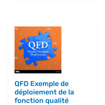
QFD
Exemple
de
déploiement
de
la
fonction
qualité
QFD Exemple de
déploiement de la
fonction qualité