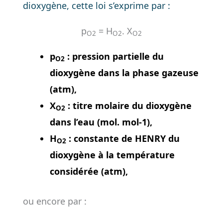
dioxygène, cette loi s’exprime par :
p
= H
. X
O2
O2
O2
p
: pression partielle du
O2
dioxygène dans la phase gazeuse
(atm),
X
: titre molaire du dioxygène
O2
dans l’eau (mol. mol-1),
H
: constante de HENRY du
O2
dioxygène à la température
considérée (atm),
ou encore par :