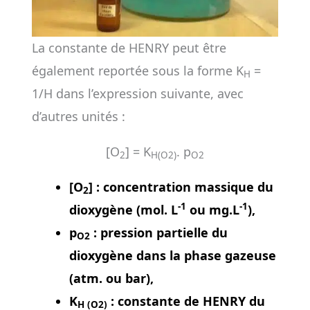
La constante de HENRY peut être
également reportée sous la forme K
=
H
1/H dans l’expression suivante, avec
d’autres unités :
[O
] = K
. p
2
H(O2)
O2
[O
] : concentration massique du
2
-1
-1
dioxygène (mol. L
ou mg.L
),
p
: pression partielle du
O2
dioxygène dans la phase gazeuse
(atm. ou bar),
K
: constante de HENRY du
H (O2)