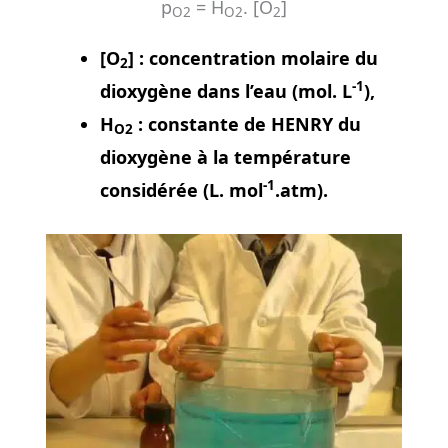
p
= H
. [O
]
O2
O2
2
[O
] : concentration molaire du
2
-1
dioxygène dans l’eau (mol. L
),
H
: constante de HENRY du
O2
dioxygène à la température
-1
considérée (L. mol
.atm).