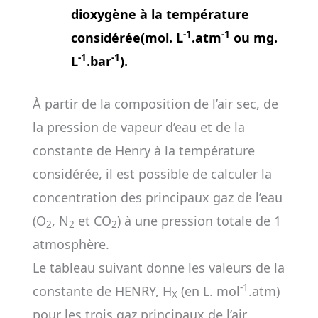
dioxygène à la température
-1
-1
considérée(mol. L
.atm
ou mg.
-1
-1
L
.bar
).
À partir de la composition de l’air sec, de
la pression de vapeur d’eau et de la
constante de Henry à la température
considérée, il est possible de calculer la
concentration des principaux gaz de l’eau
(O
, N
et CO
) à une pression totale de 1
2
2
2
atmosphère.
Le tableau suivant donne les valeurs de la
-1
constante de HENRY, H
(en L. mol
.atm)
X
pour les trois gaz principaux de l’air