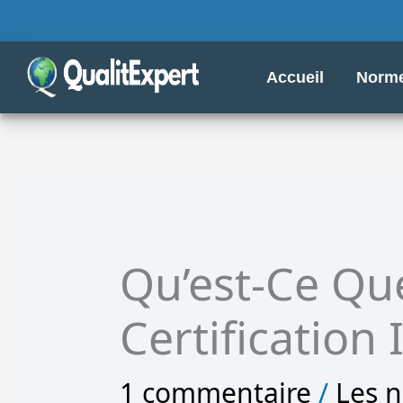
Aller
au
contenu
Accueil
Norme
Qu’est-Ce Qu
Certification
1 commentaire
/
Les 