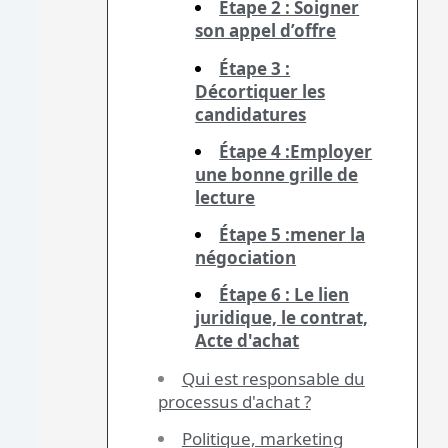
Étape 2 : Soigner
son appel d’offre
Étape 3 :
Décortiquer les
candidatures
Étape 4 :Employer
une bonne grille de
lecture
Étape 5 :mener la
négociation
Étape 6 : Le lien
juridique, le contrat,
Acte d'achat
Qui est responsable du
processus d'achat ?
Politique, marketing