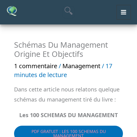
Aller
MAI
au
ME
contenu
Schémas Du Management
Origine Et Objectifs
1 commentaire
/
Management
/
17
minutes de lecture
Dans cette article nous relatons quelque
schémas du management tiré du livre :
Les 100 SCHEMAS DU MANAGEMENT
PDF GRATUIT : LES 100 SCHEMAS DU
MANAGEMENT