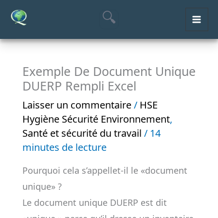
Aller
MAI
au
ME
contenu
Exemple De Document Unique
DUERP Rempli Excel
Laisser un commentaire
/
HSE
Hygiène Sécurité Environnement
,
Santé et sécurité du travail
/
14
minutes de lecture
Pourquoi cela s’appellet-il le «document
unique» ?
Le document unique DUERP est dit