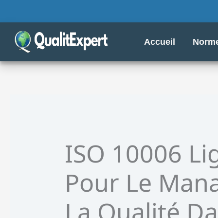
Aller
au
contenu
Accueil
Norme
ISO 10006 Lig
Pour Le Man
La Qualité Da