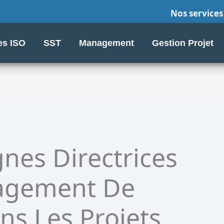
Nos services
s ISO
SST
Management
Gestion Projet
nes Directrices
agement De
ns Les Projets