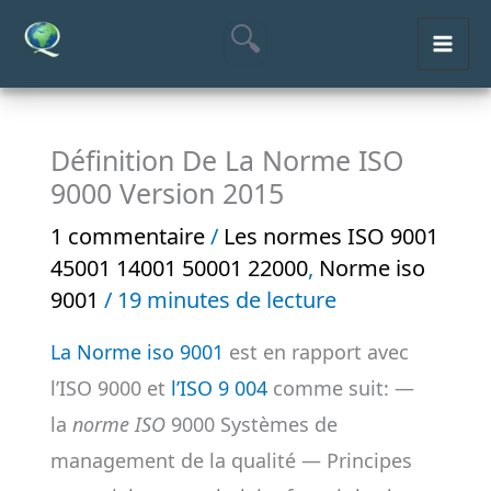
Aller
MAI
au
ME
contenu
Définition De La Norme ISO
9000 Version 2015
1 commentaire
/
Les normes ISO 9001
45001 14001 50001 22000
,
Norme iso
9001
/
19 minutes de lecture
La Norme iso 9001
est en rapport avec
l’ISO 9000 et
l’ISO 9 004
comme suit: —
la
norme ISO
9000 Systèmes de
management de la qualité — Principes