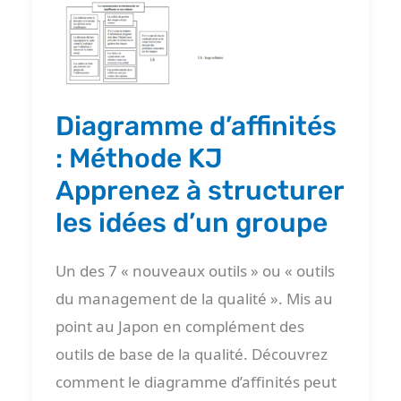
Méthode
KJ
Apprenez
à
structurer
Diagramme d’affinités
les
: Méthode KJ
idées
Apprenez à structurer
d’un
les idées d’un groupe
groupe
Un des 7 « nouveaux outils » ou « outils
du management de la qualité ». Mis au
point au Japon en complément des
outils de base de la qualité. Découvrez
comment le diagramme d’affinités peut