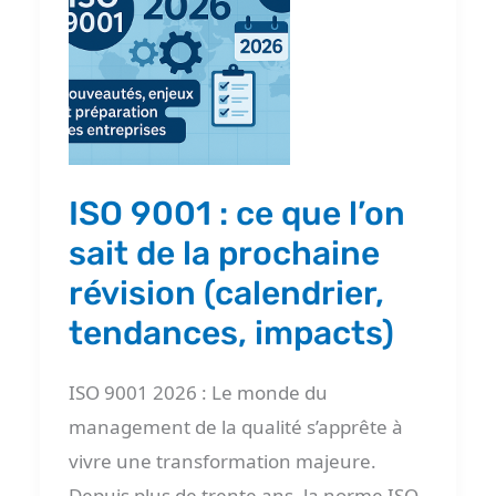
:
ce
que
l’on
sait
de
ISO 9001 : ce que l’on
la
sait de la prochaine
prochaine
révision (calendrier,
révision
tendances, impacts)
(calendrier,
tendances,
ISO 9001 2026 : Le monde du
impacts)
management de la qualité s’apprête à
vivre une transformation majeure.
Depuis plus de trente ans, la norme ISO