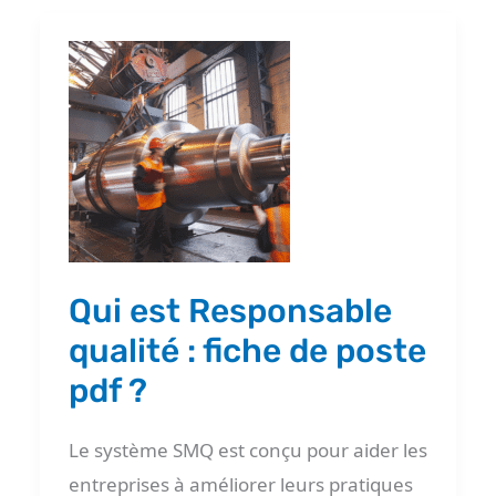
Qui
est
Responsable
qualité
:
fiche
de
poste
Qui est Responsable
pdf
qualité : fiche de poste
?
pdf ?
Le système SMQ est conçu pour aider les
entreprises à améliorer leurs pratiques