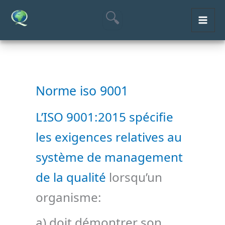
Aller
MAI
au
ME
contenu
Norme iso 9001
L’ISO 9001:2015 spécifie
les exigences relatives au
système de management
de la qualité
lorsqu’un
organisme:
a) doit démontrer son