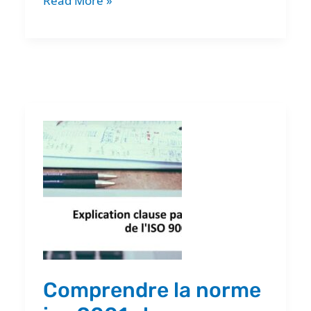
Read More »
Comprendre
la
norme
iso
9001
:
les
principes
Comprendre la norme