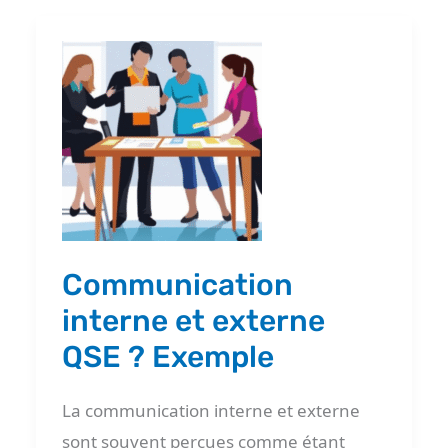
Communication
interne
et
externe
QSE
?
Exemple
Communication
interne et externe
QSE ? Exemple
La communication interne et externe
sont souvent perçues comme étant