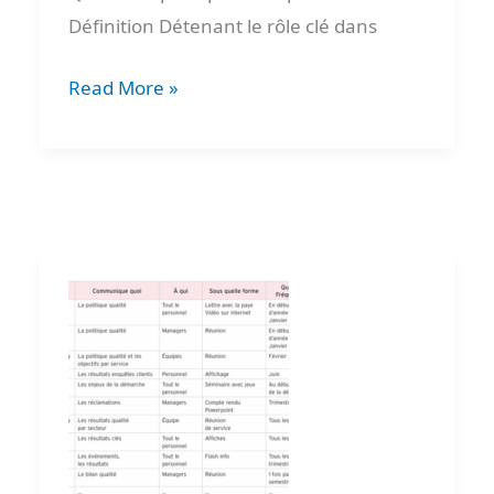
Définition Détenant le rôle clé dans
Read More »
Communication
certification
iso
9001
–
Exemples