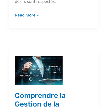
désirs sont respectés.
Read More »
Comprendre
la
Gestion
de
la
Comprendre la
Conformité
Gestion de la
pour