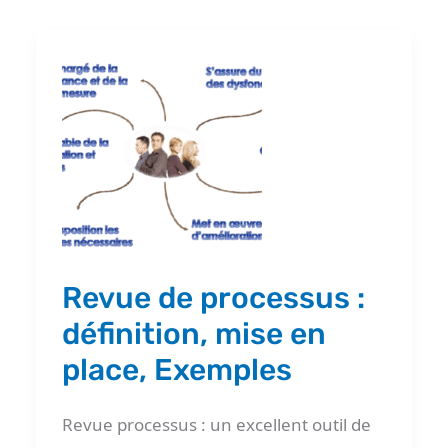
Revue
de
processus
:
définition,
mise
en
place,
Revue de processus :
Exemples
définition, mise en
place, Exemples
Revue processus : un excellent outil de