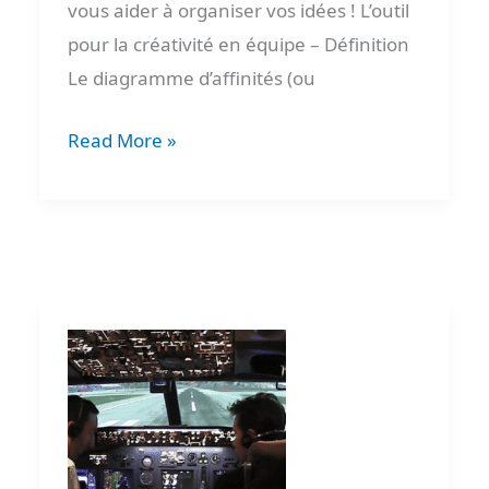
vous aider à organiser vos idées ! L’outil
pour la créativité en équipe – Définition
Le diagramme d’affinités (ou
Read More »
Pilote
de
processus
Qualité
–