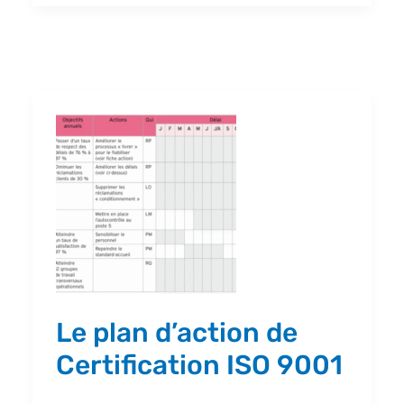
Le
plan
d’action
de
Certification
ISO
9001
Le plan d’action de
Certification ISO 9001