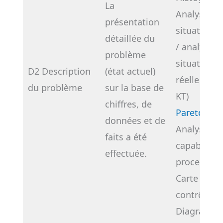
La
Analyse de 
présentation
situation r
détaillée du
/ analyse d
problème
situation 
D2 Description
(état actuel)
réelle (ana
du problème
sur la base de
KT)
chiffres, de
Pareto
données et de
Analyse de
faits a été
capabilité 
effectuée.
processus
Carte de
contrôle
Diagramm