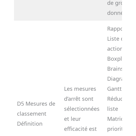
de groupes
données
Rapport
Liste des
actions
Boxplot
Brainstorm
Diagramme
Les mesures
Gantt
d’arrêt sont
Réduction 
D5 Mesures de
sélectionnées
liste
classement
et leur
Matrice de
Définition
efficacité est
priorités