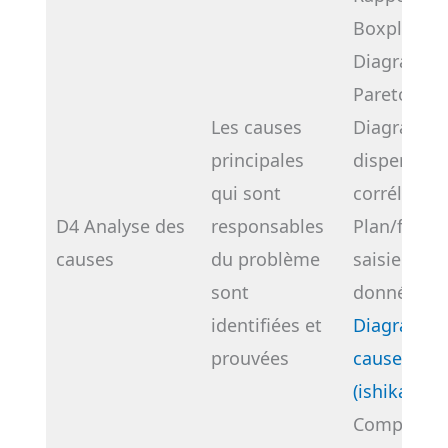
Boxplot
Diagramme
Pareto
Les causes
Diagramme
principales
dispersion,
qui sont
corrélation
D4 Analyse des
responsables
Plan/feuill
causes
du problème
saisie des
sont
données
identifiées et
Diagramme
prouvées
cause à eff
(ishikawa)
Comparais