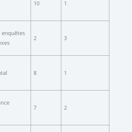
10
1
t enquêtes
2
3
exes
tal
8
1
ance
7
2