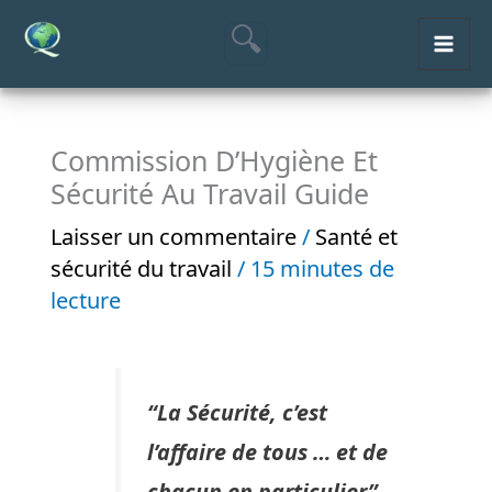
Aller
MAI
au
ME
contenu
Commission D’Hygiène Et
Sécurité Au Travail Guide
Laisser un commentaire
/
Santé et
sécurité du travail
/
15 minutes de
lecture
“La Sécurité, c’est
l’affaire de tous … et de
chacun en particulier”