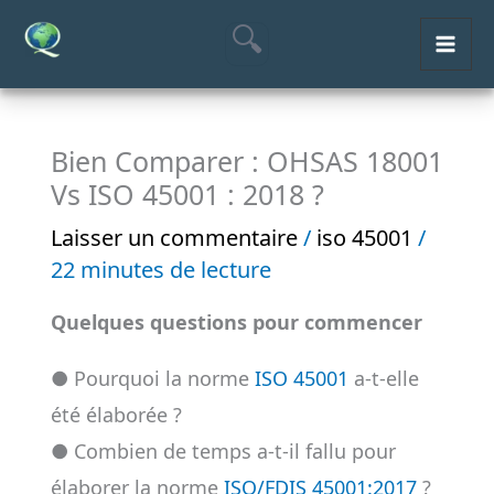
Aller
MAI
au
ME
contenu
Bien Comparer : OHSAS 18001
Vs ISO 45001 : 2018 ?
Laisser un commentaire
/
iso 45001
/
22 minutes de lecture
Quelques questions pour commencer
● Pourquoi la norme
ISO 45001
a-t-elle
été élaborée ?
● Combien de temps a-t-il fallu pour
élaborer la norme
ISO/FDIS 45001:2017
?