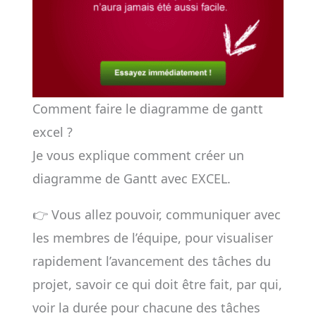
Comment faire le diagramme de gantt
excel ?
Je vous explique comment créer un
diagramme de Gantt avec EXCEL.
👉 Vous allez pouvoir, communiquer avec
les membres de l’équipe, pour visualiser
rapidement l’avancement des tâches du
projet, savoir ce qui doit être fait, par qui,
voir la durée pour chacune des tâches