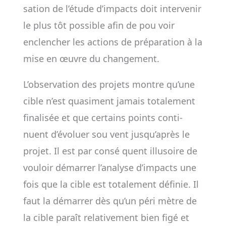
sa­tion de l’étude d’impacts doit inter­ve­nir
le plus tôt pos­sible afin de pou­­ voir
enclen­cher les actions de pré­pa­ra­tion à la
mise en œuvre du chan­ge­ment.
L’obser­va­tion des pro­jets montre qu’une
cible n’est qua­si­ment jamais tota­le­ment
finalisée et que cer­tains points conti­
nuent d’évo­luer sou­­ vent jus­qu’après le
pro­jet. Il est par consé­­ quent illu­soire de
vou­loir démar­rer l’ana­lyse d’impacts une
fois que la cible est tota­le­ment défi­nie. Il
faut la démar­rer dès qu’un péri­­ mètre de
la cible paraît rela­ti­ve­ment bien figé et