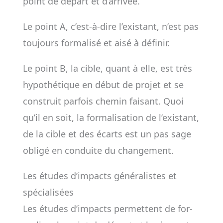
point de départ et d’arri­vée.
Le point A, c’est-­à-dire l’exis­tant, n’est pas
tou­jours for­ma­lisé et aisé à défi­nir.
Le point B, la cible, quant à elle, est très
hypo­thé­tique en début de pro­jet et se
construit par­fois che­min fai­­sant. Quoi
qu’il en soit, la for­ma­li­sa­tion de l’exis­tant,
de la cible et des écarts est un pas­­ sage
obligé en conduite du chan­ge­ment.
Les études d’impacts généralistes et
spécialisées
Les études d’impacts per­mettent de for­