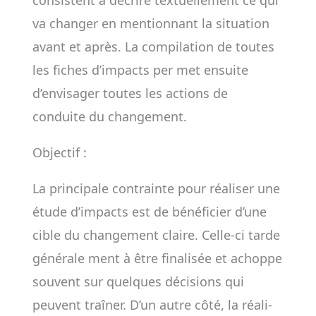
consistent à décrire tex­tuel­le­ment ce qui
va chan­ger en men­tion­nant la situa­tion
avant et après. La compi­la­tion de toutes
les fiches d’impacts per­­ met ensuite
d’envi­sa­ger toutes les actions de
conduite du chan­ge­ment.
Objectif :
La prin­ci­pale contrainte pour réa­li­ser une
étude d’impacts est de béné­fi­cier d’une
cible du chan­ge­ment claire. Celle-­ci tarde
géné­ra­le­­ ment à être finalisée et a­choppe
sou­vent sur quelques déci­sions qui
peuvent traî­ner. D’un autre côté, la réa­li­