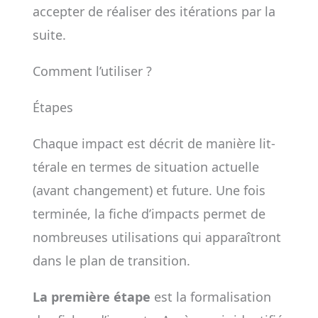
accep­ter de réa­li­ser des ité­ra­tions par la
suite.
Comment l’utiliser ?
Étapes
Chaque impact est décrit de manière lit­
té­rale en termes de situa­tion actuelle
(avant chan­­ge­ment) et future. Une fois
ter­mi­née, la fiche d’impacts per­met de
nom­breuses uti­li­sations qui appa­raî­tront
dans le plan de tran­si­tion.
La première étape
est la formalisation