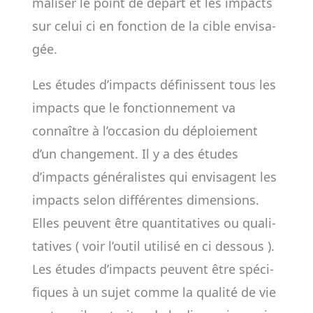
ma­li­ser le point de départ et les impacts
sur celui ­ci en fonc­tion de la cible envi­sa­
gée.
Les études d’impacts défi­nissent tous les
impacts que le fonc­tion­ne­ment va
connaître à l’occa­sion du déploie­ment
d’un chan­ge­ment. Il y a des études
d’impacts géné­ra­listes qui envi­sagent les
impacts selon dif­fé­rentes dimen­sions.
Elles peuvent être quan­ti­tatives ou qua­li­
ta­tives ( voir l’outil utilisé en ci dessous ).
Les études d’impacts peuvent être spé­ci­
fiques à un sujet comme la qua­lité de vie