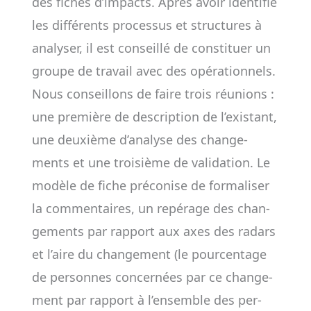
des fiches d’impacts. Après avoir iden­ti­fié
les dif­­fé­rents pro­ces­sus et struc­tures à
ana­ly­ser, il est conseillé de consti­tuer un
groupe de tra­­vail avec des opé­ra­tion­nels.
Nous conseillons de faire trois réunions :
une pre­mière de des­­crip­tion de l’exis­tant,
une deuxième d’ana­lyse des chan­ge­
ments et une troi­sième de vali­da­­tion. Le
modèle de fiche pré­co­nise de for­ma­li­­ser
la commen­taires, un repé­rage des chan­
ge­ments par rap­port aux axes des radars
et l’aire du chan­ge­ment (le pour­cen­tage
de per­sonnes concer­nées par ce chan­ge­
ment par rap­port à l’ensemble des per­